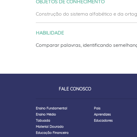
OBJETOS DE CONHECIMENTO
Construção do sistema alfabético e da ortog
HABILIDADE
Comparar palavras, identificando semelhanças
FALE CONOSCO
Ensino Fundamental
Pais
Ensino Médio
Aprendizes
Tabuada
Educadores
Material Dourado
Educação Financeira