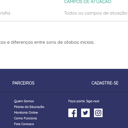
CAMPOS DE ATUAÇÃO
rafia
Todos os campos de atuação
 e diferenças entre sons de sílabas iniciais.
PARCEIROS
CADASTRE-SE
Quem Somos
Faça parte. Siga-nos!
Pilares da Educação
Monitoria Online
Como Funciona
Fale Conosco