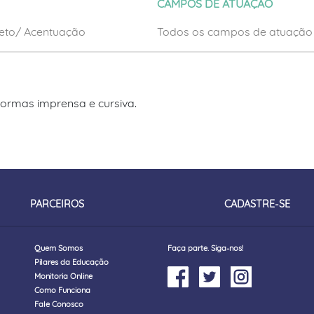
CAMPOS DE ATUAÇÃO
beto/ Acentuação
Todos os campos de atuação
 formas imprensa e cursiva.
PARCEIROS
CADASTRE-SE
Quem Somos
Faça parte. Siga-nos!
Pilares da Educação
Monitoria Online
Como Funciona
Fale Conosco