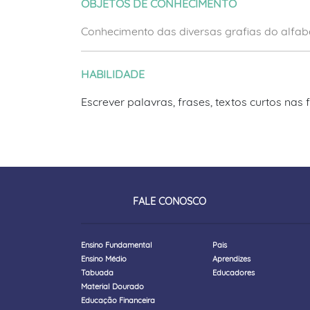
OBJETOS DE CONHECIMENTO
Conhecimento das diversas grafias do alfa
HABILIDADE
Escrever palavras, frases, textos curtos nas
FALE CONOSCO
Ensino Fundamental
Pais
Ensino Médio
Aprendizes
Tabuada
Educadores
Material Dourado
Educação Financeira