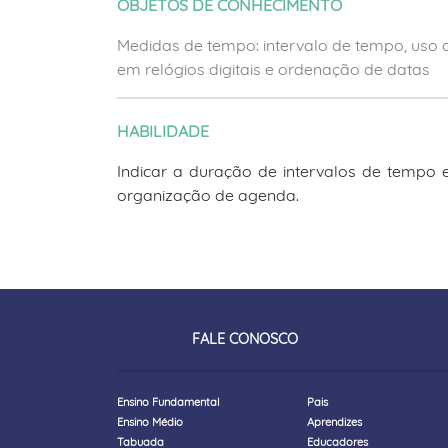
OBJETOS DE CONHECIMENTO
Medidas de tempo: intervalo de tempo, uso d
em relógios digitais e ordenação de datas
HABILIDADE
Indicar a duração de intervalos de tempo 
organização de agenda.
FALE CONOSCO
Ensino Fundamental
Pais
Ensino Médio
Aprendizes
Tabuada
Educadores