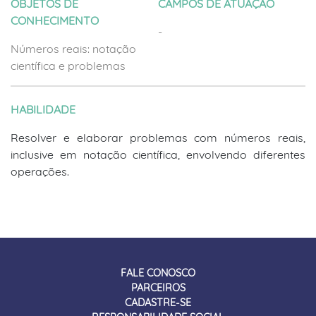
OBJETOS DE
CAMPOS DE ATUAÇÃO
CONHECIMENTO
-
Números reais: notação
científica e problemas
HABILIDADE
Resolver e elaborar problemas com números reais,
inclusive em notação científica, envolvendo diferentes
operações.
FALE CONOSCO
PARCEIROS
CADASTRE-SE