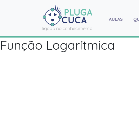
AULAS
(current
Q
Função Logarítmica