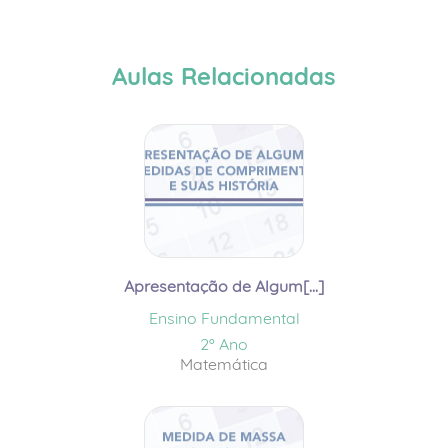
Aulas Relacionadas
Apresentação de Algum[...]
Ensino Fundamental
2º Ano
Matemática