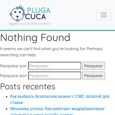
Nothing Found
It seems we can’t find what you’re looking for. Perhaps
searching can help.
Pesquisar por:
Pesquisar por:
Posts recentes
Как выбрать безопасное казино с СМС оплатой для
ставок
Механика успеха: Как работают медиабаинговые
агентства в нише онлайн-казино