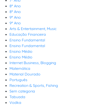
7º Ano
8º Ano
8º Ano
9º Ano
9º Ano
Arts & Entertainment, Music
Educação Financeira
Ensino Fundamental
Ensino Fundamental
Ensino Médio
Ensino Médio
Internet Business, Blogging
Matemática
Material Dourado
Português
Recreation & Sports, Fishing
Sem categoria
Tabuada
Vodka