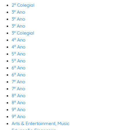
2º Colegial
3º Ano
3º Ano
3º Ano
3º Colegial
4º Ano
4º Ano
5º Ano
5º Ano
6º Ano
6º Ano
7º Ano
7º Ano
8º Ano
8º Ano
9º Ano
9º Ano
Arts & Entertainment, Music